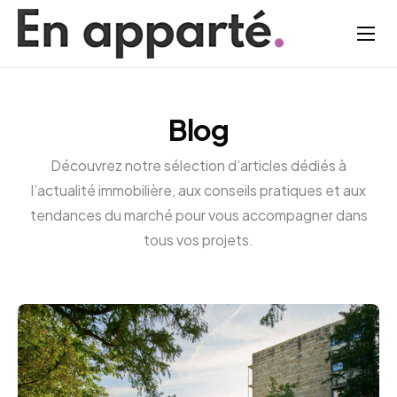
Acheter
Vendre
Blog
Louer
Découvrez notre sélection d’articles dédiés à
Gestion locative
l’actualité immobilière, aux conseils pratiques et aux
Actualités
tendances du marché pour vous accompagner dans
tous vos projets.
Contact