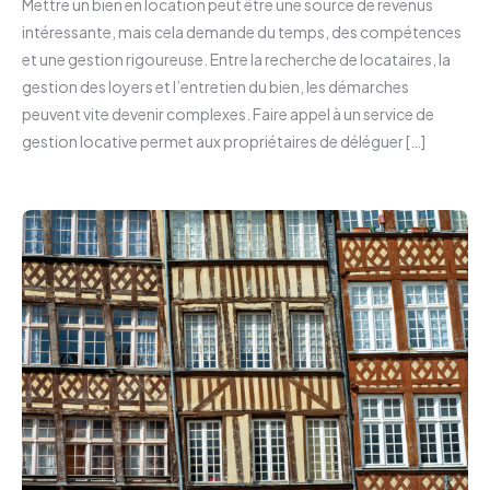
Mettre un bien en location peut être une source de revenus
intéressante, mais cela demande du temps, des compétences
et une gestion rigoureuse. Entre la recherche de locataires, la
gestion des loyers et l’entretien du bien, les démarches
peuvent vite devenir complexes. Faire appel à un service de
gestion locative permet aux propriétaires de déléguer […]