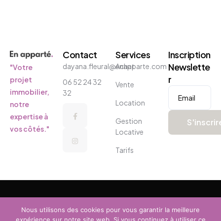
Contact
Services
Inscription
Newslette
dayana.fleural@enapparte.com
Achat
"Votre
r
projet
06 52 24 32
Vente
immobilier,
32
Email
Location
notre
expertise à
Gestion
vos côtés."
Locative
Tarifs
© En Apparté – Tous droits réservés 2025
Nous utilisons des cookies pour vous garantir la meilleure
expérience sur notre site web. Si vous continuez à utiliser ce